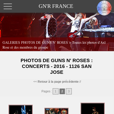
GN'R FRANCE
GALERIES PHOTOS DE GUNS N' ROSES >
Toutes les photos d'Axl
Rose et des membres du groupe
PHOTOS DE GUNS N' ROSES :
CONCERTS - 2016 - 1126 SAN
JOSE
<<
Retour à la page précédente
//
Pages :
1
2
3