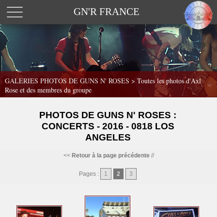
GN'R FRANCE
GALERIES PHOTOS DE GUNS N' ROSES >
Toutes les photos d'Axl
Rose et des membres du groupe
PHOTOS DE GUNS N' ROSES :
CONCERTS - 2016 - 0818 LOS
ANGELES
<<
Retour à la page précédente
//
Pages :
1
2
3