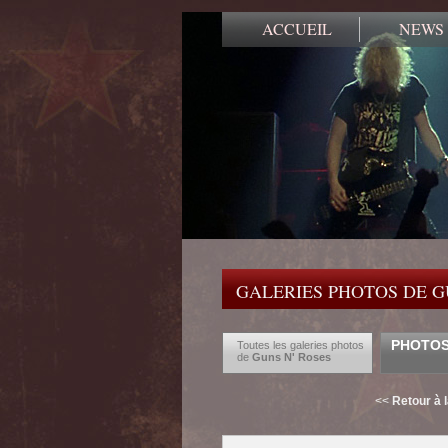
ACCUEIL
NEWS
GALERIES PHOTOS DE G
PHOTOS 
Toutes les galeries photos
de
Guns N' Roses
<<
Retour à 