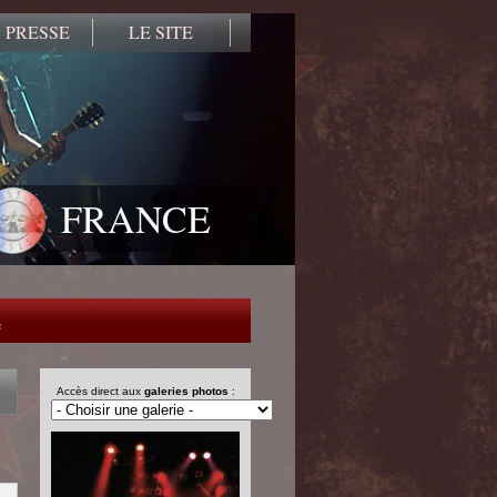
 PRESSE
LE SITE
FRANCE
e
Accès direct aux
galeries photos
: