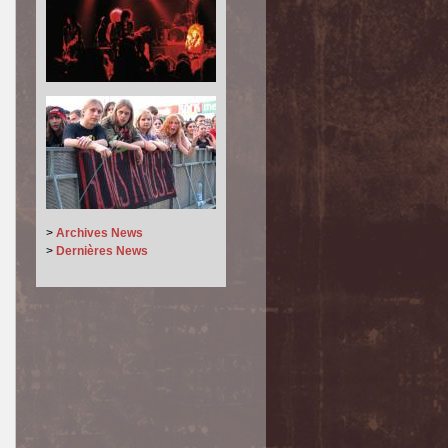
>
Archives News
>
Dernières News