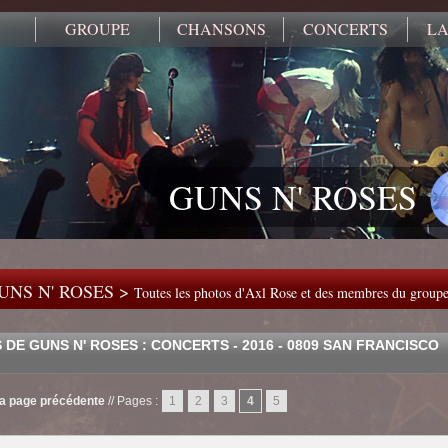
GROUPE
CHANSONS
CONCERTS
LA
GUNS N' ROSES
UNS N' ROSES >
Toutes les photos d'Axl Rose et des membres du group
DE GUNS N' ROSES : CONCERTS - 2016 - 0809 SAN FRANCISCO
la page précédente
//
Pages :
1
2
3
4
5