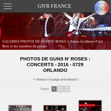
GN'R FRANCE
GALERIES PHOTOS DE GUNS N' ROSES >
Toutes les photos d'Axl
Rose et des membres du groupe
PHOTOS DE GUNS N' ROSES :
CONCERTS - 2016 - 0729
ORLANDO
<<
Retour à la page précédente
//
Pages :
1
2
3