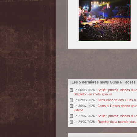
|
Les 5 dernières news Guns N' Roses
Le 06/08/2026 :
Setlist, photos, videos d
Stapleton en invité spécial
Le 02/08/2026 :
Gros concert des Guns n' r
Le 30/07/2026 :
Guns n' Roses donne un con
videos
Le 27/07/2026 :
Setlist, photos, videos d
Le 24/07/2026 :
Reprise de la tournée des 