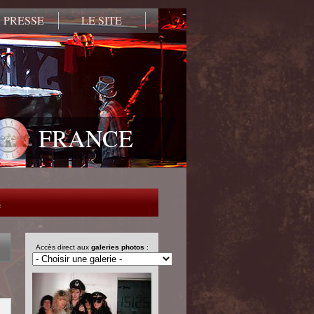
 PRESSE
LE SITE
FRANCE
e
Accès direct aux
galeries photos
: