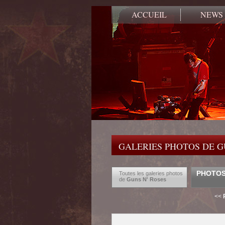
ACCUEIL
NEWS
GALERIES PHOTOS DE G
PHOTOS 
Toutes les galeries photos
de
Guns N' Roses
<<