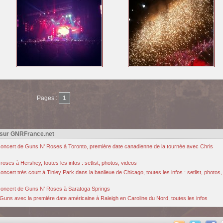
Pages :
1
 sur GNRFrance.net
u concert de Guns N' Roses à Toronto, première date canadienne de la tournée avec Chris
oses à Hershey, toutes les infos : setlist, photos, videos
cert très court à Tinley Park dans la banlieue de Chicago, toutes les infos : setlist, photos,
u concert de Guns N' Roses à Saratoga Springs
Guns avec la première date américaine à Raleigh en Caroline du Nord, toutes les infos