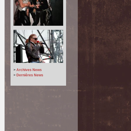
>
Archives News
>
Dernières News