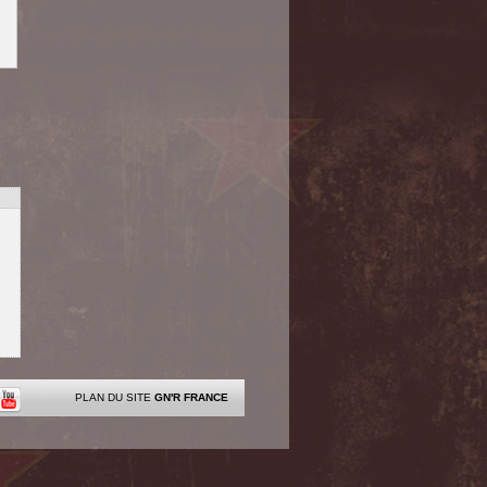
PLAN DU SITE
GN'R FRANCE