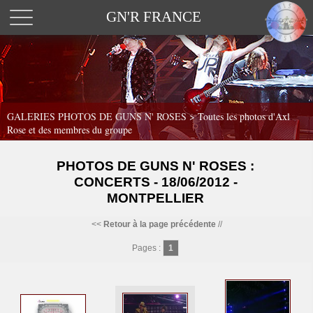
GN'R FRANCE
GALERIES PHOTOS DE GUNS N' ROSES >
Toutes les photos d'Axl
Rose et des membres du groupe
PHOTOS DE GUNS N' ROSES :
CONCERTS - 18/06/2012 -
MONTPELLIER
<<
Retour à la page précédente
//
Pages :
1