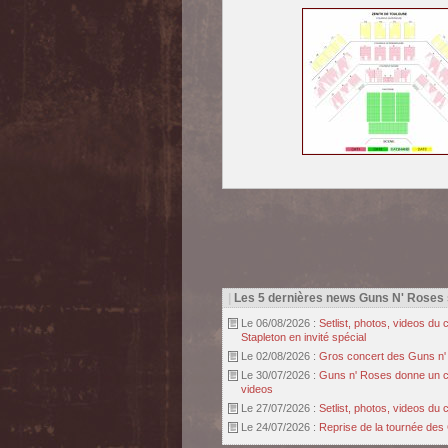
|
Les 5 dernières news Guns N' Roses
Le 06/08/2026 :
Setlist, photos, videos d
Stapleton en invité spécial
Le 02/08/2026 :
Gros concert des Guns n' r
Le 30/07/2026 :
Guns n' Roses donne un con
videos
Le 27/07/2026 :
Setlist, photos, videos d
Le 24/07/2026 :
Reprise de la tournée des 