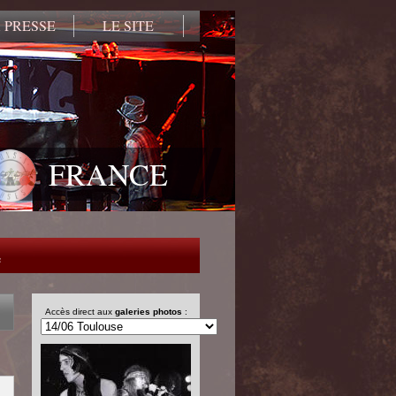
 PRESSE
LE SITE
FRANCE
e
Accès direct aux
galeries photos
: