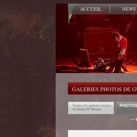
ACCUEIL
NEWS
GALERIES PHOTOS DE G
PHOTOS 
Toutes les galeries photos
de
Guns N' Roses
<<