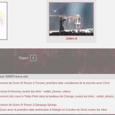
Julien d
Pages :
1
 sur GNRFrance.net
u concert de Guns N' Roses à Toronto, première date canadienne de la tournée avec Chris
oses à Hershey, toutes les infos : setlist, photos, videos
cert très court à Tinley Park dans la banlieue de Chicago, toutes les infos : setlist, photos,
u concert de Guns N' Roses à Saratoga Springs
Guns avec la première date américaine à Raleigh en Caroline du Nord, toutes les infos