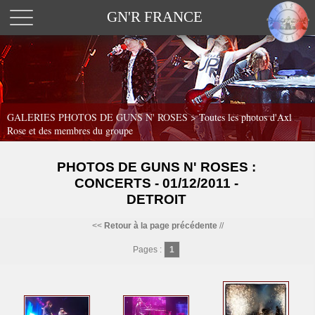
GN'R FRANCE
GALERIES PHOTOS DE GUNS N' ROSES >
Toutes les photos d'Axl
Rose et des membres du groupe
PHOTOS DE GUNS N' ROSES :
CONCERTS - 01/12/2011 -
DETROIT
<<
Retour à la page précédente
//
Pages :
1