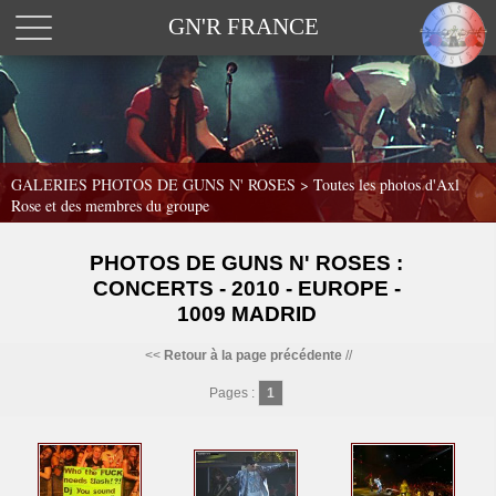
GN'R FRANCE
GALERIES PHOTOS DE GUNS N' ROSES >
Toutes les photos d'Axl
Rose et des membres du groupe
PHOTOS DE GUNS N' ROSES :
CONCERTS - 2010 - EUROPE -
1009 MADRID
<<
Retour à la page précédente
//
Pages :
1