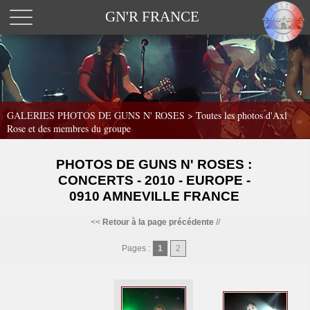
GN'R FRANCE
GALERIES PHOTOS DE GUNS N' ROSES >
Toutes les photos d'Axl
Rose et des membres du groupe
PHOTOS DE GUNS N' ROSES :
CONCERTS - 2010 - EUROPE -
0910 AMNEVILLE FRANCE
<<
Retour à la page précédente
//
Pages :
1
2