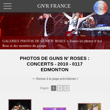
GN'R FRANCE
GALERIES PHOTOS DE GUNS N' ROSES >
Toutes les photos d'Axl
Rose et des membres du groupe
PHOTOS DE GUNS N' ROSES :
CONCERTS - 2010 - 0117
EDMONTON
<<
Retour à la page précédente
//
Pages :
1
2
3