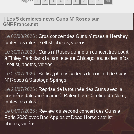
Pages :
1
2
3
4
5
6
7
8
9
10
|
Les 5 dernières news Guns N' Roses sur
GNRFrance.net
Le 02/08/2026 :
Gros concert des Guns n' roses à Hershey,
toutes les infos : setlist, photos, videos
Le 30/07/2026 :
Guns n' Roses donne un concert très court
à Tinley Park dans la banlieue de Chicago, toutes les infos
: setlist, photos, videos
Le 27/07/2026 :
Setlist, photos, videos du concert de Guns
N' Roses à Saratoga Springs
Le 24/07/2026 :
Reprise de la tournée des Guns avec la
première date américaine à Raleigh en Caroline du Nord,
toutes les infos
Le 04/07/2026 :
Review du second concert des Guns à
Paris 2026 avec Bad Apples et Dead Horse : setlist,
photos, vidéos