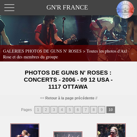
GN'R FRANCE
GALERIES PHOTOS DE GUNS N' ROSES >
Toutes les photos d'Axl
Rose et des membres du groupe
PHOTOS DE GUNS N' ROSES :
CONCERTS - 2006 - 09 12 USA -
1117 OTTAWA
<<
Retour à la page précédente
//
Pages :
1
2
3
4
5
6
7
8
9
10