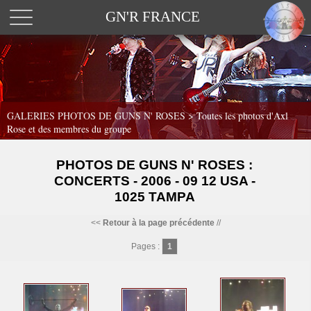
GN'R FRANCE
GALERIES PHOTOS DE GUNS N' ROSES >
Toutes les photos d'Axl
Rose et des membres du groupe
PHOTOS DE GUNS N' ROSES :
CONCERTS - 2006 - 09 12 USA -
1025 TAMPA
<<
Retour à la page précédente
//
Pages :
1