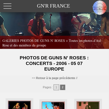
GN'R FRANCE
GALERIES PHOTOS DE GUNS N' ROSES >
Toutes les photos d'Axl
Rose et des membres du groupe
PHOTOS DE GUNS N' ROSES :
CONCERTS - 2006 - 05 07
EUROPE
<<
Retour à la page précédente
//
Pages :
1
2