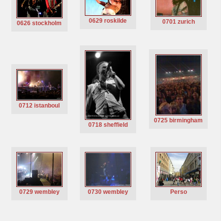
0629 roskilde
0701 zurich
0626 stockholm
0712 istanboul
0725 birmingham
0718 sheffield
0729 wembley
0730 wembley
Perso