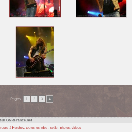
Pages :
1
2
3
4
 sur GNRFrance.net
oses à Hershey, toutes les infos : setlist, photos, videos