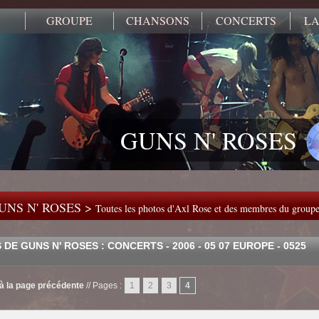
GROUPE
CHANSONS
CONCERTS
LA
GUNS N' ROSES
UNS N' ROSES >
Toutes les photos d'Axl Rose et des membres du group
DE GUNS N' ROSES : CONCERTS - 2006 - 05 07 EUROPE - 0525
à la page précédente
//
Pages :
1
2
3
4