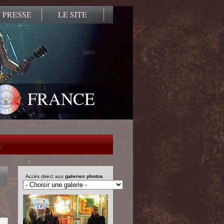
 PRESSE
LE SITE
FRANCE
e
Accès direct aux
galeries photos
: