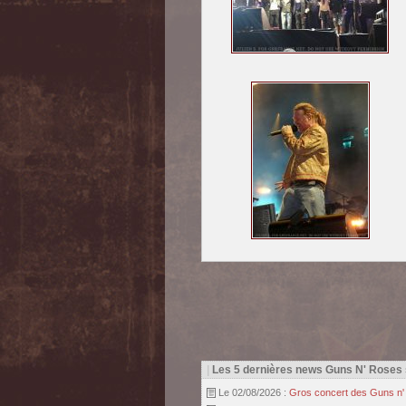
|
Les 5 dernières news Guns N' Roses
Le 02/08/2026 :
Gros concert des Guns n' r