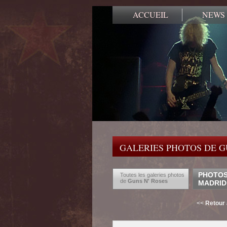
ACCUEIL
NEWS
GALERIES PHOTOS DE G
PHOTOS 
Toutes les galeries photos
de
Guns N' Roses
MADRID
<<
Retour 