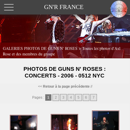
GN'R FRANCE
GALERIES PHOTOS DE GUNS N' ROSES >
Toutes les photos d'Axl
Rose et des membres du groupe
PHOTOS DE GUNS N' ROSES :
CONCERTS - 2006 - 0512 NYC
<<
Retour à la page précédente
//
Pages :
1
2
3
4
5
6
7