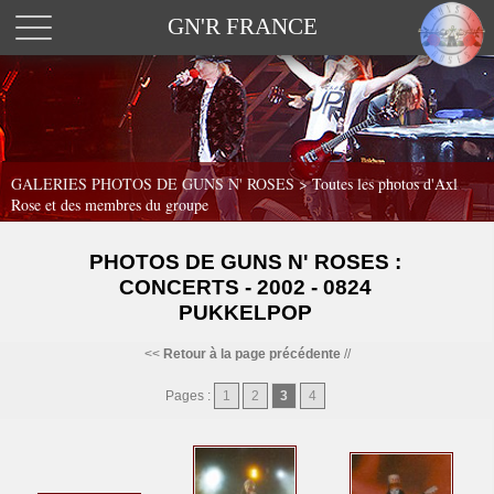
GN'R FRANCE
GALERIES PHOTOS DE GUNS N' ROSES >
Toutes les photos d'Axl
Rose et des membres du groupe
PHOTOS DE GUNS N' ROSES :
CONCERTS - 2002 - 0824
PUKKELPOP
<<
Retour à la page précédente
//
Pages :
1
2
3
4