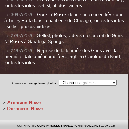
toutes les infos : setlist, photos, videos
Le 30/07/2026 :
Guns n' Roses donne un concert très court
à Tinley Park dans la banlieue de Chicago, toutes les infos
: setlist, photos, videos
Le 27/07/2026 :
Setlist, photos, videos du concert de Guns
N' Roses à Saratoga Springs
Le 24/07/2026 :
Reprise de la tournée des Guns avec la
première date américaine à Raleigh en Caroline du Nord,
toutes les infos
Accès direct aux
galeries photos
:
>
Archives News
>
Dernières News
COPYRIGHTS
GUNS N' ROSES FRANCE
/
GNRFRANCE.NET
1999-2026