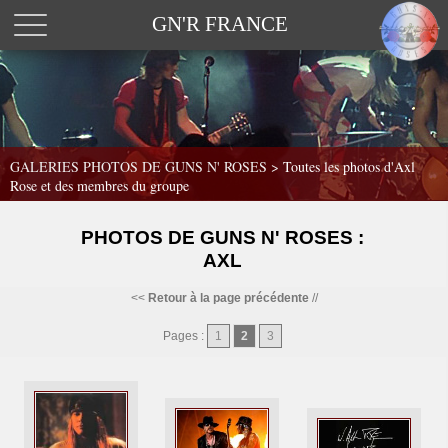
GN'R FRANCE
GALERIES PHOTOS DE GUNS N' ROSES >
Toutes les photos d'Axl
Rose et des membres du groupe
PHOTOS DE GUNS N' ROSES :
AXL
<<
Retour à la page précédente
//
Pages :
1
2
3