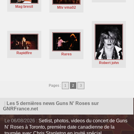
Mag bresil
Mtv vma02
Rapidfire
Rares
Robert john
Pages :
1
2
3
|
Les 5 dernières news Guns N' Roses sur
GNRFrance.net
Le 06/08/2026 :
Setlist, photos, videos du concert de Guns
N' Roses à Toronto, première date canadienne de la
tournée avec Chris Stapleton en invité spécial