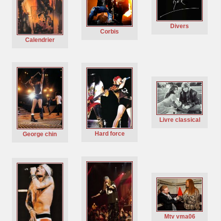
Divers
Corbis
Calendrier
Livre classical
Hard force
George chin
Mtv vma06