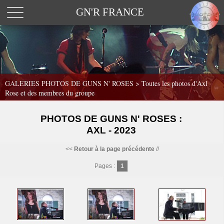
GN'R FRANCE
GALERIES PHOTOS DE GUNS N' ROSES >
Toutes les photos d'Axl
Rose et des membres du groupe
PHOTOS DE GUNS N' ROSES :
AXL - 2023
<<
Retour à la page précédente
//
Pages :
1