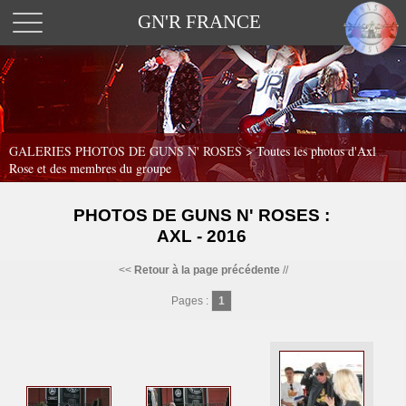
GN'R FRANCE
GALERIES PHOTOS DE GUNS N' ROSES >
Toutes les photos d'Axl
Rose et des membres du groupe
PHOTOS DE GUNS N' ROSES :
AXL - 2016
<<
Retour à la page précédente
//
Pages :
1