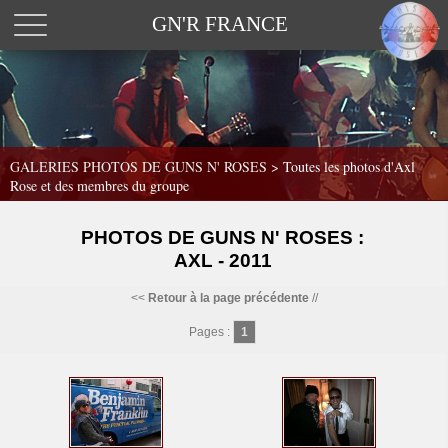
GN'R FRANCE
GALERIES PHOTOS DE GUNS N' ROSES >
Toutes les photos d'Axl
Rose et des membres du groupe
PHOTOS DE GUNS N' ROSES :
AXL - 2011
<<
Retour à la page précédente
//
Pages :
1