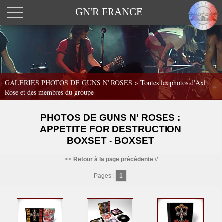
GN'R FRANCE
GALERIES PHOTOS DE GUNS N' ROSES >
Toutes les photos d'Axl
Rose et des membres du groupe
PHOTOS DE GUNS N' ROSES :
APPETITE FOR DESTRUCTION
BOXSET - BOXSET
<<
Retour à la page précédente
//
Pages :
1