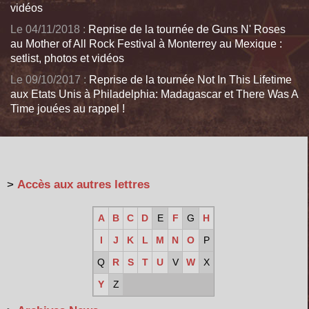
vidéos
Le 04/11/2018 :
Reprise de la tournée de Guns N' Roses
au Mother of All Rock Festival à Monterrey au Mexique :
setlist, photos et vidéos
Le 09/10/2017 :
Reprise de la tournée Not In This Lifetime
aux Etats Unis à Philadelphia: Madagascar et There Was A
Time jouées au rappel !
>
Accès aux autres lettres
A
B
C
D
E
F
G
H
I
J
K
L
M
N
O
P
Q
R
S
T
U
V
W
X
Y
Z