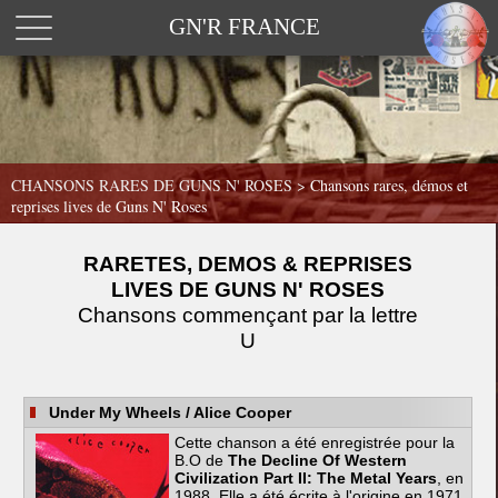
GN'R FRANCE
CHANSONS RARES DE GUNS N' ROSES >
Chansons rares, démos et
reprises lives de Guns N' Roses
RARETES, DEMOS & REPRISES
LIVES DE GUNS N' ROSES
Chansons commençant par la lettre
U
Under My Wheels
/ Alice Cooper
Cette chanson a été enregistrée pour la
B.O de
The Decline Of Western
Civilization Part II: The Metal Years
, en
1988. Elle a été écrite à l'origine en 1971