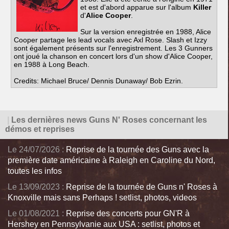
et est d'abord apparue sur l'album
Killer
d'
Alice Cooper
.
Sur la version enregistrée en 1988, Alice
Cooper partage les lead vocals avec Axl Rose. Slash et Izzy
sont également présents sur l'enregistrement. Les 3 Gunners
ont joué la chanson en concert lors d'un show d'Alice Cooper,
en 1988 à Long Beach.
Credits: Michael Bruce/ Dennis Dunaway/ Bob Ezrin.
|
Les dernières news Guns N' Roses concernant les
démos et reprises
Le 24/07/2026 :
Reprise de la tournée des Guns avec la
première date américaine à Raleigh en Caroline du Nord,
toutes les infos
Le 13/09/2023 :
Reprise de la tournée de Guns n' Roses à
Knoxville mais sans Perhaps ! setlist, photos, videos
Le 01/08/2021 :
Reprise des concerts pour GN'R à
Hershey en Pennsylvanie aux USA : setlist, photos et