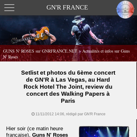
GN'R FRANCE
GUNS N' ROSES sur GNRFRANCE.NET
>
Actualités et infos sur Guns
N' Roses
Setlist et photos du 6ème concert
de GN'R à Las Vegas, au Hard
Rock Hotel The Joint, review du
concert des Walking Papers à
Paris
11/11/2012 14:06, rédigé par GN'R France
Hier soir (ce matin heure
française),
Guns N' Roses