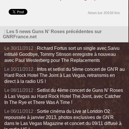
News lue 30938 fois.
|
Les 5 news Guns N' Roses précédentes sur
GNRFrance.net
Le 30/11/2012 :
Richard Fortus sort un single avec Saivu
intitulé Goodbye, Tommy Stinson enregistre à nouveau
avec Paul Westerberg pour The Replacements
Le 10/11/2012 :
Infos et setlist du 5ème concert de GN'R au
Hard Rock Hotel The Joint à Las Vegas, retransmis en
direct à la radio US !
Le 08/11/2012 :
Setlist du 4ème concert de Guns N' Roses
à Las Vegas au Hard Rock Hotel The Joint, avec Catcher
In The Rye et There Was A Time !
Le 06/11/2012 :
Sortie cinéma du Live at London O2
repoussée à janvier 2013, photos exclusives de GN'R
dans le Las Vegas Magazine et concert du 09/11 diffusé à