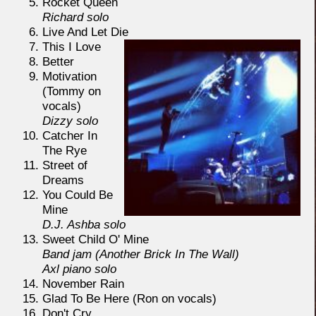
Rocket Queen
Richard solo
Live And Let Die
This I Love
Better
Motivation
(Tommy on
vocals)
Dizzy solo
Catcher In
The Rye
Street of
Dreams
You Could Be
Mine
D.J. Ashba solo
Sweet Child O' Mine
Band jam (Another Brick In The Wall)
Axl piano solo
November Rain
Glad To Be Here (Ron on vocals)
Don't Cry