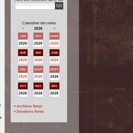
Calendrier des news
<
2026
>
JAN
FEV
MARS
2026
2026
2026
AVR
MAI
JUIN
2026
2026
2026
JUIL
AOUT
SEPT
2026
2026
2026
OCT
NOV
DEC
2026
2026
2026
e
>
Archives News
>
Dernières News
de