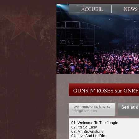
ACCUEIL
NEWS
GUNS N' ROSES sur GNR
Setlist 
Ven. 28/07/2006 à 07:47
rédigé par Lucs
01. Welcome To The Jungle
02. It's So Easy
03. Mr. Brownstone
04. Live And Let Die