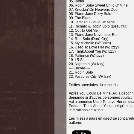
05. Better
06. Robin Solo/ Sweet Child O' Mine
07. Knockin' On Heavens Door
08. Piano Jam/ Dizzy Solo
09. The Blues
10. Jam/ You Could Be Mine
11. Richard & Robin Solo (Beautiful)
12. Out Ta Get Me
13. Piano Jam/ November Rain
14. Ron Solo (Don't Cry)
15. My Michelle (W/ Bach)
16. Used To Love Her (W/ Izzy)
17. Think About You (W/ Izzy)
18. Patience (W/ Izzy)
19. I.R.S
20. Nightrain (W/ Izzy)
----Encore----
21. Robin Solo
22. Paradise City (W/ Izzy)
Petites anecdotes du concerts :
Après You Could Be Mine, Axl a déconné
demandé si d'autres personnes voulait r
Axl a annoncé Used To Love Her en disa
Pendant Think About You, quelqu'un a lan
le ferait pas deux fois.
Les mises à jours en direct se sont arret
batterie.