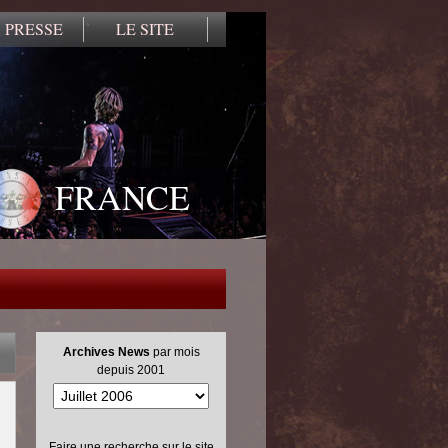
 PRESSE
LE SITE
FRANCE
Archives News
par mois
depuis 2001
Faire une recherche sur le site