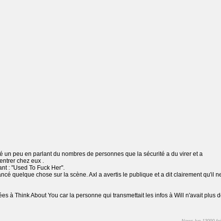
 un peu en parlant du nombres de personnes que la sécurité a du virer et a
entrer chez eux .
nt : "Used To Fuck Her".
cé quelque chose sur la scène. Axl a avertis le publique et a dit clairement qu'il n
ées à Think About You car la personne qui transmettait les infos à Will n'avait plus 