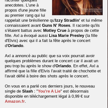
raconter quelques
anecdotes. L'une à
propos d'une jeune fille
au premier rang qui lui
rappelait une brésilienne qu'
Izzy Stradlin'
et lui même
connaissaient avant
Guns N' Roses
. Il raconte qu'ils
s'étaient battus avec
Motley Crue
à propos de cette
fille. Axl a évoqué aussi
Lisa Marie Presley
(la fille
d'Elvis) avec qui il a fait la fête après le concert
d'
Orlando
.
Axl a annoncé au public que sa voix pourrait avoir
quelques problèmes durant le concert car il avait un
peu trop bu après le show d'
Orlando
. En effet, Axl a
affirmé que la fille d'Elvis l'avait traité de chochotte et
l'avait défié à boire des shots après le concert.
On vous en a parlé ces derniers jours, le nouveau
single de
Slash
: "
You're A Lie
" est désormais
disponible en téléchargement légal à 0,99 € sur
Amazon.fr
.