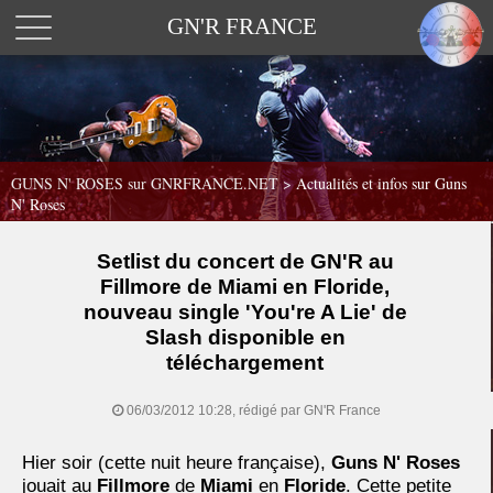
GN'R FRANCE
GUNS N' ROSES sur GNRFRANCE.NET
>
Actualités et infos sur Guns
N' Roses
Setlist du concert de GN'R au
Fillmore de Miami en Floride,
nouveau single 'You're A Lie' de
Slash disponible en
téléchargement
06/03/2012 10:28, rédigé par GN'R France
Hier soir (cette nuit heure française),
Guns N' Roses
jouait au
Fillmore
de
Miami
en
Floride
. Cette petite