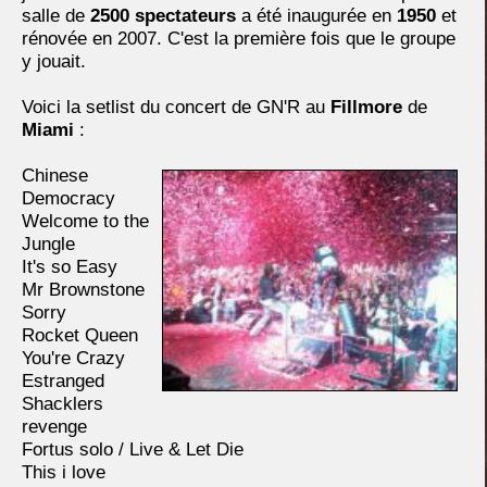
salle de
2500 spectateurs
a été inaugurée en
1950
et
rénovée en 2007. C'est la première fois que le groupe
y jouait.
Voici la setlist du concert de GN'R au
Fillmore
de
Miami
:
Chinese
Democracy
Welcome to the
Jungle
It's so Easy
Mr Brownstone
Sorry
Rocket Queen
You're Crazy
Estranged
Shacklers
revenge
Fortus solo / Live & Let Die
This i love