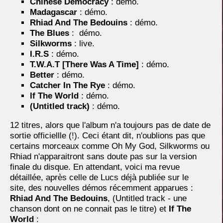
Chinese Democracy
: démo.
Madagascar
: démo.
Rhiad And The Bedouins
: démo.
The Blues
: démo.
Silkworms
: live.
I.R.S
: démo.
T.W.A.T [There Was A Time]
: démo.
Better
: démo.
Catcher In The Rye
: démo.
If The World
: démo.
(Untitled track)
: démo.
12 titres, alors que l'album n'a toujours pas de date de
sortie officiellle (!). Ceci étant dit, n'oublions pas que
certains morceaux comme Oh My God, Silkworms ou
Rhiad n'apparaitront sans doute pas sur la version
finale du disque. En attendant, voici ma revue
détaillée, après celle de Lucs déjà publiée sur le
site, des nouvelles démos récemment apparues :
Rhiad And The Bedouins
, (Untitled track - une
chanson dont on ne connait pas le titre) et
If The
World
: