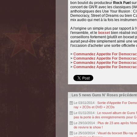
bon boulot du producteur
Rock Fuel
sur 
concert de GN'R avec les classiques (We
anthologiques des Use Your Illusion : Ci
Democracy, Street of Dreams ou bien Ca
mix audio qui met à la fois les instrumen
A l'origine un simple plus par rapport à l'
l'ensemble, et le
boxset
bien réalisé inc
conseillons fortement (plutôt en boxset 
aurait peut-être simplement aimé une ver
l'occasion d'acheter une sortie officielle
>
Commandez Appetite For Democrac
>
Commandez Appetite For Democracy
>
Commandez Appetite For Democrac
>
Commandez Appetite For Democracy
|
Les 5 news Guns N' Roses précédent
Le 03/11/2014 :
Sortie d'Appetite For Dem
ray + 2CDs et DVD + 2CDs
Le 01/11/2014 :
Le nouvel album de Guns N'
pas la porte à des enregistrements pour 
Le 29/10/2014 :
Plus de 23 ans après l'ém
de revivre le show !
Le 25/10/2014 :
Visuel du boxset Blu-ray 