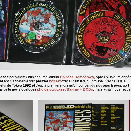
Roses
pouvaient enfin écouter l'album
Chinese Democracy
, après plusieurs anné
nt enfin acheter le tout premier
boxset
officiel d'un live du groupe. C'est aussi le
celui de
Tokyo 1992
et c'est la première fois qu'un concert du nouveau line-up sort
ans cette news quelques
photos du boxset Blu-ray + 2 CDs
, mais aussi notre revue