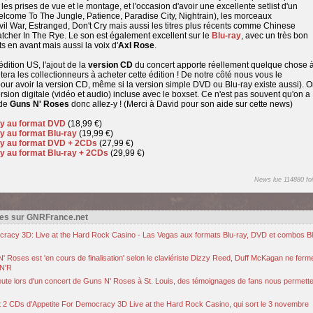
les prises de vue et le montage, et l'occasion d'avoir une excellente setlist d'un
lcome To The Jungle, Patience, Paradise City, Nightrain), les morceaux
vil War, Estranged, Don't Cry mais aussi les titres plus récents comme Chinese
tcher In The Rye. Le son est également excellent sur le
Blu-ray
, avec un très bon
ts en avant mais aussi la voix d'
Axl Rose
.
édition US, l'ajout de la
version CD
du concert apporte réellement quelque chose 
itera les collectionneurs à acheter cette édition ! De notre côté nous vous le
pour avoir la version CD, même si la version simple DVD ou Blu-ray existe aussi). 
sion digitale (vidéo et audio) incluse avec le boxset. Ce n'est pas souvent qu'on a
 de
Guns N' Roses
donc allez-y ! (Merci à David pour son aide sur cette news)
y au format DVD
(18,99 €)
 au format Blu-ray
(19,99 €)
y au format DVD + 2CDs
(27,99 €)
 au format Blu-ray + 2CDs
(29,99 €)
News lue 114880 foi
es sur GNRFrance.net
ocracy 3D: Live at the Hard Rock Casino - Las Vegas aux formats Blu-ray, DVD et combos Bl
 Roses est 'en cours de finalisation' selon le claviériste Dizzy Reed, Duff McKagan ne ferm
GN'R
eute lors d'un concert de Guns N' Roses à St. Louis, des témoignages de fans nous permette
et 2 CDs d'Appetite For Democracy 3D Live at the Hard Rock Casino, qui sort le 3 novembre