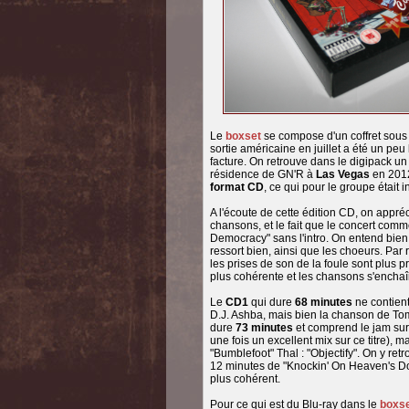
Le
boxset
se compose d'un coffret sous 
sortie américaine en juillet a été un peu
facture. On retrouve dans le digipack un 
résidence de GN'R à
Las Vegas
en 2012,
format CD
, ce qui pour le groupe était in
A l'écoute de cette édition CD, on appréc
chansons, et le fait que le concert com
Democracy" sans l'intro. On entend bien t
ressort bien, ainsi que les choeurs. Par 
les prises de son de la foule sont plus pr
plus cohérente et les chansons s'ench
Le
CD1
qui dure
68 minutes
ne contient
D.J. Ashba, mais bien la chanson de Tom
dure
73 minutes
et comprend le jam sur 
une fois un excellent mix sur ce titre), m
"Bumblefoot" Thal : "Objectify". On y re
12 minutes de "Knockin' On Heaven's Doo
plus cohérent.
Pour ce qui est du Blu-ray dans le
boxs