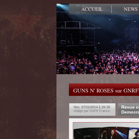
ACCUEIL
NEWS
GUNS N' ROSES sur GNR
Revue co
Ven. 07/11/2014 à 20:35
rédigé par GN'R France
Democra