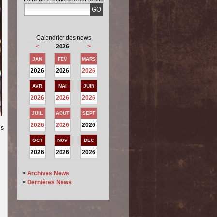
Calendrier des news
<
2026
>
JAN
FEV
MARS
2026
2026
2026
AVR
MAI
JUIN
2026
2026
2026
JUIL
AOUT
SEPT
2026
2026
2026
es
OCT
NOV
DEC
2026
2026
2026
>
Archives News
>
Dernières News