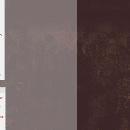
à
On
s.
u-
e
nt