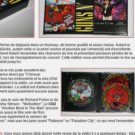
forme de digipack dans un fourreau, de bonne qualité et assez classe. Autant la
 bâclée, autant celle-ci (a priori voulue et poussée par Universal) est d'excellente
livret listant l'ensemble des chansons du live et présentant plusieurs photos de la
 lors de l'enregistrement du concert. Cette édition nous permet d'écouter le live a
édit jusqu'ici.
ie le mix juste excellent des
mence direct par "Chinese
ous les instruments et la voix d'Axl
rapport à la vidéo, on note aussi que
ésentes. La setlist est d'ailleurs bien
aînent sans quasiment aucune pause.
 pas le solo de Richard Fortus ni de
my Stinson : "Motivation". Le
CD2
"Another Brick In The Wall" (encore
ais aussi le titre solo de Ron
trouve également la version de
r", mais pas les jams avant "Patience" ou "Paradise City", ce qui rend l'ensemble
et
, nous vous avions déjà donné notre revue de la vidéo il y a quelques temps : très