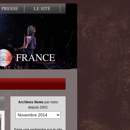
 PRESSE
LE SITE
FRANCE
Archives News
par mois
depuis 2001
Faire une recherche sur le site