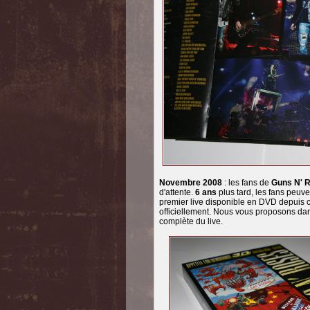
Novembre 2008
: les fans de
Guns N' 
d'attente.
6 ans
plus tard, les fans peuve
premier live disponible en DVD depuis 
officiellement. Nous vous proposons d
complète du live.