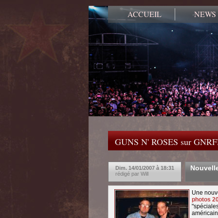
ACCUEIL
NEWS
GUNS N' ROSES sur GNR
Nouvelle
Dim. 14/01/2007 à 18:31
rédigé par Will
Une nouve
photos 20
"spéciale
américain