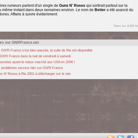
ères rumeurs parlent d'un single de
Guns N' Roses
qui sortirait partout sur la
u même instant dans deux semaines environ. Le nom de
Better
a été avancé du
èvres. Affaire à suivre évidemment.
News lue 11446 foi
es sur GNRFrance.net
 GN'R France s'est bien passée, la suite de Rio est disponible
 GN'R France dans la nuit de vendredi à samedi
ournées ayant le mieux marché aux USA en 2006 !
, problèmes serveur hier sur GN'R France
s N' Roses à Rio 2001 à télécharger sur le site