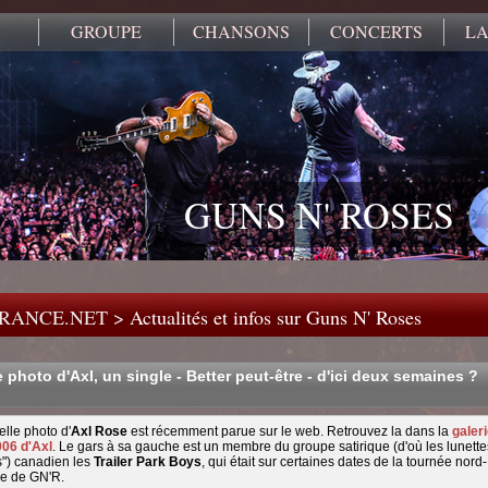
GROUPE
CHANSONS
CONCERTS
LA
GUNS N' ROSES
FRANCE.NET
>
Actualités et infos sur Guns N' Roses
 photo d'Axl, un single - Better peut-être - d'ici deux semaines ?
lle photo d'
Axl Rose
est récemment parue sur le web. Retrouvez la dans la
galer
06 d'Axl
. Le gars à sa gauche est un membre du groupe satirique (d'où les lunette
s") canadien les
Trailer Park Boys
, qui était sur certaines dates de la tournée nord-
e de GN'R.