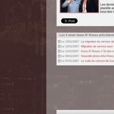
Les derni
planète a
bout des l
|
Les 5 news Guns N' Roses précédent
Le 13/01/2007 :
La migration du serveur de
Le 12/01/2007 :
Migration de serveur pour
Le 11/01/2007 :
Guns N' Roses n°10 des t
Le 09/01/2007 :
Nouvelle photo d'Axl Rose
Le 07/01/2007 :
Le suite du concert de Gun