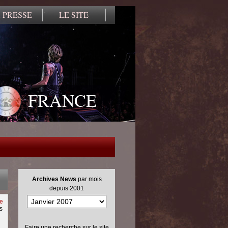
 PRESSE
LE SITE
FRANCE
Archives News
par mois
depuis 2001
ie
s
Faire une recherche sur le site