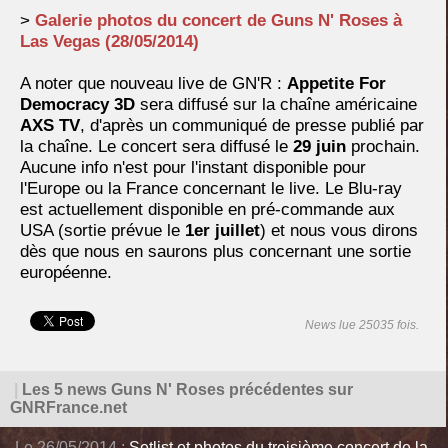
>
Galerie photos du concert de Guns N' Roses à
Las Vegas (28/05/2014)
A noter que nouveau live de GN'R :
Appetite For
Democracy 3D
sera diffusé sur la chaîne américaine
AXS TV
, d'après un communiqué de presse publié par
la chaîne. Le concert sera diffusé le
29 juin
prochain.
Aucune info n'est pour l'instant disponible pour
l'Europe ou la France concernant le live. Le Blu-ray
est actuellement disponible en pré-commande aux
USA (sortie prévue le
1er juillet
) et nous vous dirons
dès que nous en saurons plus concernant une sortie
européenne.
News lue 25035 fois.
|
Les 5 news Guns N' Roses précédentes sur
GNRFrance.net
Le 26/05/2014 :
Setlist et photos du troisième concert de la