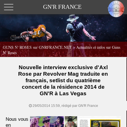
GN'R FRANCE
GUNS N' ROSES sur GNRFRANCE.NET
>
Actualités et infos sur Guns
N' Roses
Nouvelle interview exclusive d'Axl
Rose par Revolver Mag traduite en
français, setlist du quatrième
concert de la résidence 2014 de
GN'R à Las Vegas
29/05/2014 15:59, rédigé par GN'R France
Nous vous
en