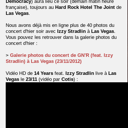
Democracy
) aura lieu ce soir (demain matin heure
française), toujours au
Hard Rock Hotel The Joint
de
Las Vegas
.
Nous avons déjà mis en ligne plus de 40 photos du
concert d'hier soir avec
Izzy Stradlin
à
Las Vegas
.
Vous pouvez les retrouver dans la galerie photos du
concert d'hier :
>
Galerie photos du concert de GN'R (feat. Izzy
Stradlin) à Las Vegas (23/11/2012)
Vidéo HD de
14 Years
feat.
Izzy Stradlin
live à
Las
Vegas
le
23/11
(vidéo par
Cotis
) :