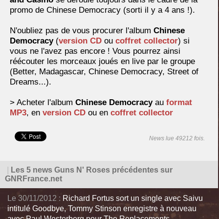
promo de Chinese Democracy (sorti il y a 4 ans !).
N'oubliez pas de vous procurer l'album
Chinese
Democracy
(
version CD
ou
coffret collector
) si
vous ne l'avez pas encore ! Vous pourrez ainsi
réécouter les morceaux joués en live par le groupe
(Better, Madagascar, Chinese Democracy, Street of
Dreams...).
> Acheter l'album
Chinese Democracy
au
format
MP3
, en
version CD
ou en
coffret collector
News lue 49212 fois.
|
Les 5 news Guns N' Roses précédentes sur
GNRFrance.net
Le 30/11/2012 :
Richard Fortus sort un single avec Saivu
intitulé Goodbye, Tommy Stinson enregistre à nouveau
avec Paul Westerberg pour The Replacements