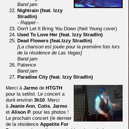
Band jam
Nightrain (feat. Izzy
Stradlin)
- Rappel -
Don't Let It Bring You Down (Neil Young cover)
Used To Love Her (feat. Izzy Stradlin)
Dead Flowers (feat.Izzy Stradlin)
[La chanson est jouée pour la première fois lors
de la résidence de Las Vegas]
Band jam
Patience
Band jam
Paradise City (feat. Izzy Stradlin)
Merci à
Jarmo
de
HTGTH
pour la setlist. Le concert a
duré environ
3h10
. Merci
à
Jeanie Ann
,
Cotis
,
Jarmo
et
Alison P.
pour les photos !
Le prochain concert (le dernier
de la résidence
Appetite For