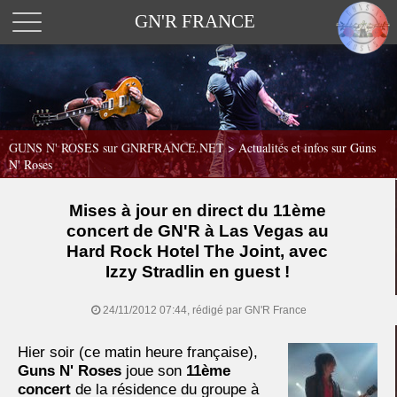
GN'R FRANCE
GUNS N' ROSES sur GNRFRANCE.NET
>
Actualités et infos sur Guns
N' Roses
Mises à jour en direct du 11ème
concert de GN'R à Las Vegas au
Hard Rock Hotel The Joint, avec
Izzy Stradlin en guest !
24/11/2012 07:44, rédigé par GN'R France
Hier soir (ce matin heure française),
Guns N' Roses
joue son
11ème
concert
de la résidence du groupe à