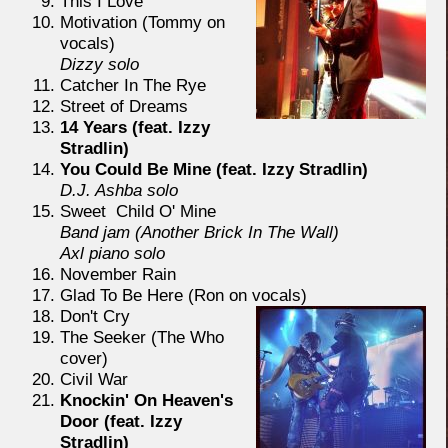
This I Love
Motivation (Tommy on
vocals)
Dizzy solo
Catcher In The Rye
Street of Dreams
14 Years (feat. Izzy
Stradlin)
You Could Be Mine (feat. Izzy Stradlin)
D.J. Ashba solo
Sweet Child O' Mine
Band jam (Another Brick In The Wall)
Axl piano solo
November Rain
Glad To Be Here (Ron on vocals)
Don't Cry
The Seeker (The Who
cover)
Civil War
Knockin' On Heaven's
Door (feat. Izzy
Stradlin)