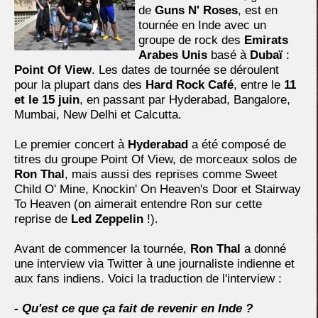
de
Guns N' Roses
, est en
tournée en Inde avec un
groupe de rock des
Emirats
Arabes Unis
basé à
Dubaï
:
Point Of View
. Les dates de tournée se déroulent
pour la plupart dans des
Hard Rock Café
, entre le
11
et le 15 juin
, en passant par Hyderabad, Bangalore,
Mumbai, New Delhi et Calcutta.
Le premier concert à
Hyderabad
a été composé de
titres du groupe Point Of View, de morceaux solos de
Ron Thal
, mais aussi des reprises comme Sweet
Child O' Mine, Knockin' On Heaven's Door et Stairway
To Heaven (on aimerait entendre Ron sur cette
reprise de
Led Zeppelin
!).
Avant de commencer la tournée,
Ron Thal
a donné
une interview via Twitter à une journaliste indienne et
aux fans indiens. Voici la traduction de l'interview :
- Qu'est ce que ça fait de revenir en Inde ?