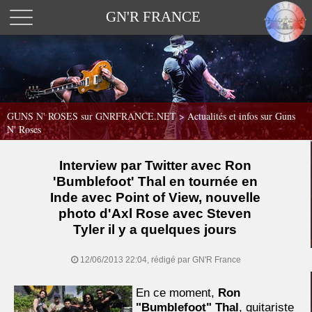
GN'R FRANCE
GUNS N' ROSES sur GNRFRANCE.NET
>
Actualités et infos sur Guns
N' Roses
Interview par Twitter avec Ron
'Bumblefoot' Thal en tournée en
Inde avec Point of View, nouvelle
photo d'Axl Rose avec Steven
Tyler il y a quelques jours
12/06/2013 22:04, rédigé par GN'R France
En ce moment,
Ron
"Bumblefoot" Thal
, guitariste