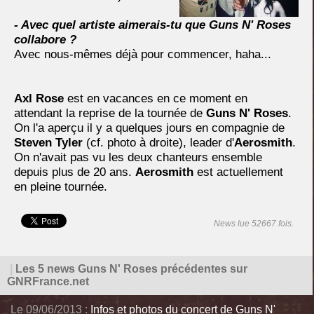
- Avec quel artiste aimerais-tu que Guns N' Roses
collabore ?
Avec nous-mêmes déjà pour commencer, haha...
Axl Rose
est en vacances en ce moment en
attendant la reprise de la tournée de
Guns N' Roses
.
On l'a aperçu il y a quelques jours en compagnie de
Steven Tyler
(cf. photo à droite), leader d'
Aerosmith
.
On n'avait pas vu les deux chanteurs ensemble
depuis plus de 20 ans.
Aerosmith
est actuellement
en pleine tournée.
News lue 52667 fois.
|
Les 5 news Guns N' Roses précédentes sur
GNRFrance.net
Le 09/06/2013 :
Infos et photos du concert de Guns N'