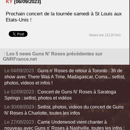
KY
(06/09/2023)
Prochain concert de la tournée samedi à St Louis aux
Etats-Unis
!
News lue 11130 fois.
|
Les 5 news Guns N' Roses précédentes sur
GNRFrance.net
Le 04/09/2023 :
Guns n' Roses de retour à Toronto : 3h de
show avec There Was A Time, Madagascar, Coma... setlist,
photos, videos et infos !
Le 02/09/2023 :
Concert de Guns N' Roses à Saratoga
Springs : setlist, photos et vidéos
Le 30/08/2023 :
Setlist, photos, videos du concert de Guns
N' Roses à Charlotte, toutes les infos
Le 27/08/2023 :
Carrie Underwood vient chanter à
nouveau avec Guns n' Roses à Nashville, toutes les infos :