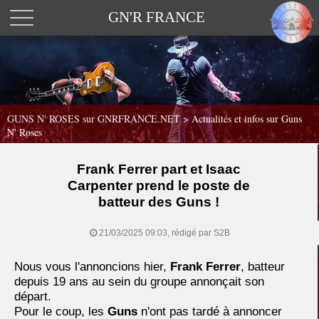
GN'R FRANCE
GUNS N' ROSES sur GNRFRANCE.NET
>
Actualités et infos sur Guns
N' Roses
Frank Ferrer part et Isaac
Carpenter prend le poste de
batteur des Guns !
21/03/2025 09:03, rédigé par S2B
Nous vous l'annoncions hier,
Frank Ferrer
, batteur
depuis 19 ans au sein du groupe annonçait son
départ.
Pour le coup, les
Guns
n'ont pas tardé à annoncer