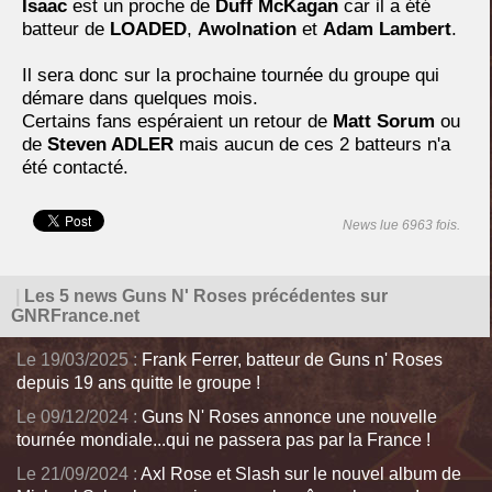
Isaac
est un proche de
Duff McKagan
car il a été
batteur de
LOADED
,
Awolnation
et
Adam Lambert
.
Il sera donc sur la prochaine tournée du groupe qui
démare dans quelques mois.
Certains fans espéraient un retour de
Matt Sorum
ou
de
Steven ADLER
mais aucun de ces 2 batteurs n'a
été contacté.
News lue 6963 fois.
|
Les 5 news Guns N' Roses précédentes sur
GNRFrance.net
Le 19/03/2025 :
Frank Ferrer, batteur de Guns n' Roses
depuis 19 ans quitte le groupe !
Le 09/12/2024 :
Guns N' Roses annonce une nouvelle
tournée mondiale...qui ne passera pas par la France !
Le 21/09/2024 :
Axl Rose et Slash sur le nouvel album de