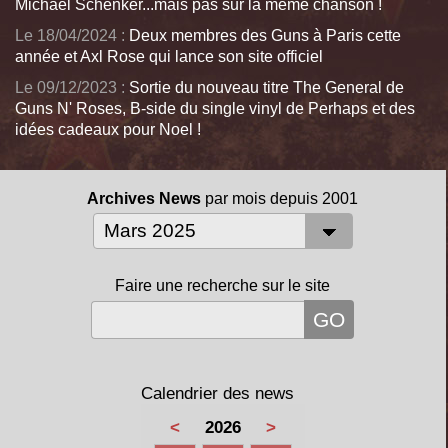
Michael Schenker...mais pas sur la même chanson !
Le 18/04/2024 :
Deux membres des Guns à Paris cette
année et Axl Rose qui lance son site officiel
Le 09/12/2023 :
Sortie du nouveau titre The General de
Guns N' Roses, B-side du single vinyl de Perhaps et des
idées cadeaux pour Noel !
Archives News
par mois depuis 2001
Faire une recherche sur le site
Calendrier des news
<
2026
>