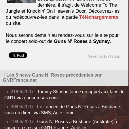
dernière, il s'agit de Welcome To The
Jungle et Knockin' On Heaven's Door. Découvrez-les
ou redécouvrez-les dans la partie
Téléchargements
du site.
Nous serons demain au rendez-vous sur le site pour
le concert sold-out de
Guns N' Roses
à
Sydney
.
News lue 13748 fois.
|
Les 5 news Guns N' Roses précédentes sur
GNRFrance.net
Le 21/06/2007 :
Tommy Stinson lance un appel aux fans de
GN'R via gunsnroses.com
Le 20/06/2007 :
Le concert de Guns N' Roses à Brisbane
suivi en direct via SMS, Acte IIème.
Le 19/06/2007 :
Guns N' Roses à Brisbane (Australie) à
suivre en sms sur GN'R France : Acte Ier