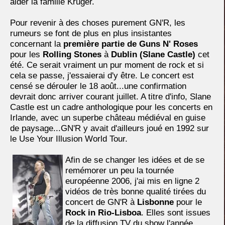
aider la famille Kruger.
Pour revenir à des choses purement GN'R, les
rumeurs se font de plus en plus insistantes
concernant la
première partie de Guns N' Roses
pour les
Rolling Stones
à
Dublin (Slane Castle)
cet
été. Ce serait vraiment un pur moment de rock et si
cela se passe, j'essaierai d'y être. Le concert est
censé se dérouler le 18 août...une confirmation
devrait donc arriver courant juillet. A titre d'info, Slane
Castle est un cadre anthologique pour les concerts en
Irlande, avec un superbe château médiéval en guise
de paysage...GN'R y avait d'ailleurs joué en 1992 sur
le Use Your Illusion World Tour.
Afin de se changer les idées et de se
remémorer un peu la tournée
européenne 2006, j'ai mis en ligne 2
vidéos de très bonne qualité tirées du
concert de GN'R à
Lisbonne
pour le
Rock in Rio-Lisboa
. Elles sont issues
de la diffusion TV du show l'année