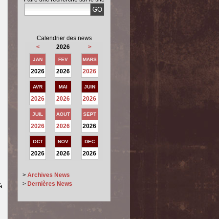
Calendrier des news
<
2026
>
JAN
FEV
MARS
2026
2026
2026
AVR
MAI
JUIN
2026
2026
2026
JUIL
AOUT
SEPT
2026
2026
2026
OCT
NOV
DEC
2026
2026
2026
>
Archives News
>
Dernières News
 à