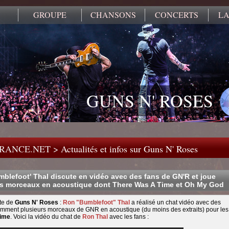
GROUPE
CHANSONS
CONCERTS
LA
GUNS N' ROSES
FRANCE.NET
>
Actualités et infos sur Guns N' Roses
blefoot' Thal discute en vidéo avec des fans de GN'R et joue
s morceaux en acoustique dont There Was A Time et Oh My God
ste de
Guns N' Roses
:
Ron "Bumblefoot" Thal
a réalisé un chat vidéo avec des
tamment plusieurs morceaux de GNR en acoustique (du moins des extraits) pour les
Time
. Voici la vidéo du chat de
Ron Thal
avec les fans :