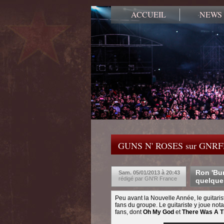
ACCUEIL
NEWS
GUNS N' ROSES sur GNR
Ron 'Bum
Sam. 05/01/2013 à 20:43
rédigé par GN'R France
quelque
Peu avant la Nouvelle Année, le guitari
fans du groupe. Le guitariste y joue no
fans, dont
Oh My God
et
There Was A 