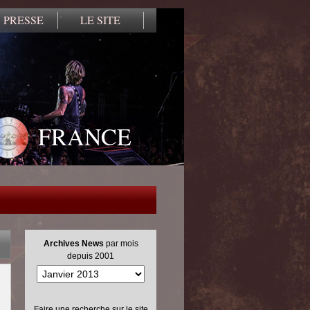
 PRESSE
LE SITE
FRANCE
Archives News
par mois
depuis 2001
Faire une recherche sur le site