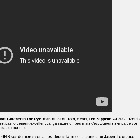
dont
Catcher In The Rye
, mais aussi du
Toto
,
Heart
,
Led Zeppelin
,
AC/DC
... Merci
'est pas forcément excellent car ça sature un peu mais c'est toujours sympa de voir
ceaux pour eux.
GN'R ces dernières semaines, depuis la fin de la tournée au
Japon
. Le groupe