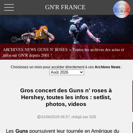
GN'R FRANCE
ARCHIVES NEWS GUNS N' ROSES >
Toutes les archives des actus et
infos sur GN'R depuis 2001 !
Choisissez un mois pour accéder directement à ces
Archives News
:
Gros concert des Guns n' roses à
Hershey, toutes les infos : setlist,
photos, videos
02/08/2026 06:57, rédigé par S2B
Les
Guns
poursuivent leur tournée en Amérique du