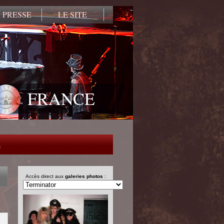
 PRESSE
LE SITE
FRANCE
e
Accès direct aux
galeries photos
: