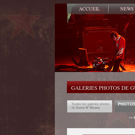
ACCUEIL
NEWS
GALERIES PHOTOS DE G
PHOTOS
Toutes les galeries photos
de
Guns N' Roses
<<