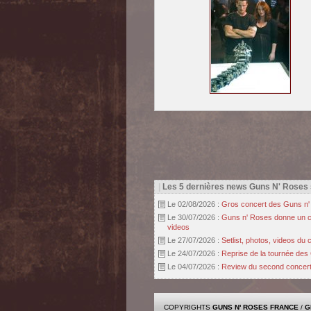
|
Les 5 dernières news Guns N' Roses
Le 02/08/2026 :
Gros concert des Guns n' r
Le 30/07/2026 :
Guns n' Roses donne un con
videos
Le 27/07/2026 :
Setlist, photos, videos d
Le 24/07/2026 :
Reprise de la tournée des 
Le 04/07/2026 :
Review du second concert 
COPYRIGHTS
GUNS N' ROSES FRANCE
/
G