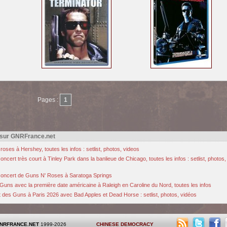
Pages :
1
 sur GNRFrance.net
oses à Hershey, toutes les infos : setlist, photos, videos
cert très court à Tinley Park dans la banlieue de Chicago, toutes les infos : setlist, photos,
u concert de Guns N' Roses à Saratoga Springs
Guns avec la première date américaine à Raleigh en Caroline du Nord, toutes les infos
des Guns à Paris 2026 avec Bad Apples et Dead Horse : setlist, photos, vidéos
NRFRANCE.NET
1999-2026
CHINESE DEMOCRACY