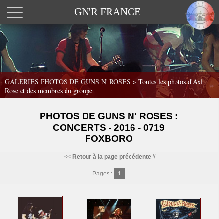
GN'R FRANCE
GALERIES PHOTOS DE GUNS N' ROSES >
Toutes les photos d'Axl
Rose et des membres du groupe
PHOTOS DE GUNS N' ROSES :
CONCERTS - 2016 - 0719
FOXBORO
<<
Retour à la page précédente
//
Pages :
1