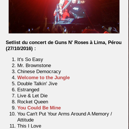
Setlist du concert de Guns N' Roses à Lima, Pérou
(27/10/2016) :
It's So Easy
Mr. Brownstone
Chinese Democracy
Welcome to the Jungle
Double Talkin' Jive
Estranged
Live & Let Die
Rocket Queen
You Could Be Mine
You Can't Put Your Arms Around A Memory /
Attitude
This I Love