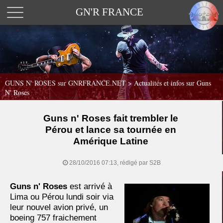
GN'R FRANCE
GUNS N' ROSES sur GNRFRANCE.NET
>
Actualités et infos sur Guns
N' Roses
Guns n' Roses fait trembler le
Pérou et lance sa tournée en
Amérique Latine
28/10/2016 07:13, rédigé par S2B
Guns n' Roses
est arrivé à
Lima ou Pérou lundi soir via
leur nouvel avion privé, un
boeing 757 fraichement